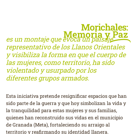
Morichales:
Morichales:
Morichales:
Morichales:
Morichales:
Morichales:
audio
memória y paz
memória y paz
memória y paz
memória y paz
memória y paz
memória y paz
Morichales:
Memoria y
Paz
es un montaje que evoca un paisaje
representativo de los Llanos Orientales
y visibiliza la forma en que el cuerpo de
las mujeres, como territorio, ha sido
violentado y usurpado por los
diferentes grupos armados.
Esta iniciativa pretende resignificar espacios que han
sido parte de la guerra y que hoy simbolizan la vida y
la tranquilidad para estas mujeres y sus familias,
quienes han reconstruido sus vidas en el municipio
de Granada (Meta), fortaleciendo su arraigo al
territorio y reafirmando su identidad llanera.