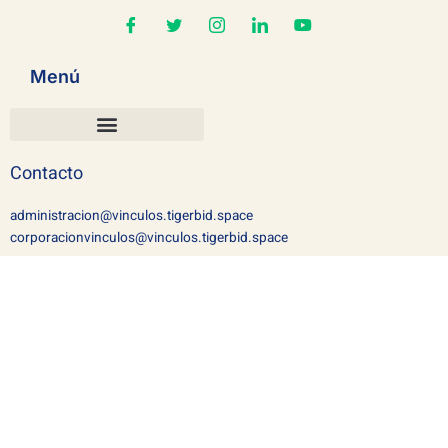
Menú
Contacto
administracion@vinculos.tigerbid.space
corporacionvinculos@vinculos.tigerbid.space
Legales
Políticas de privacidad
Peticiones, quejas o reclamos
Permanencia Régimen Tributario Especial
Este sitio ha sido elaborado con el apoyo financiero de
Misereor y Caritas Luxemburgo.