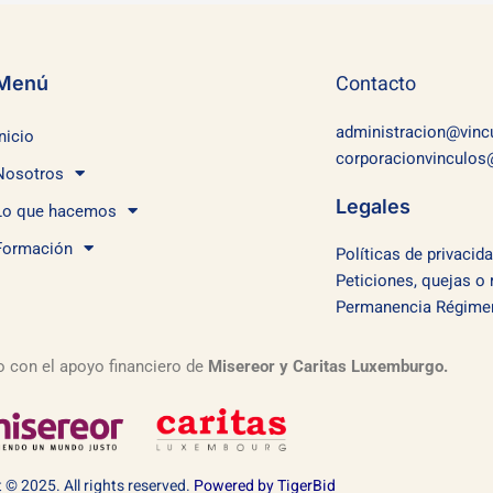
Contacto
Menú
administracion@vincu
Inicio
corporacionvinculos@
Nosotros
Legales
Lo que hacemos
Formación
Políticas de privacid
Peticiones, quejas o
Permanencia Régimen 
o con el apoyo financiero de
Misereor y Caritas Luxemburgo.
 © 2025. All rights reserved.
Powered by TigerBid