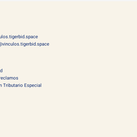
los.tigerbid.space
vinculos.tigerbid.space
ad
 reclamos
Tributario Especial