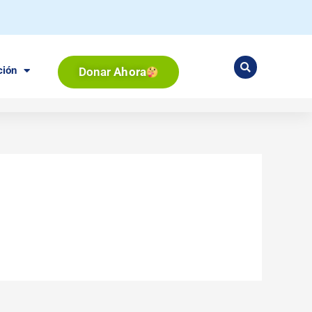
ción
Donar
Ahora